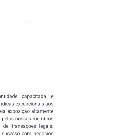
Home
Nossa história
Especialidades
tidade capacitada e
rídicas excepcionais aos
ela exposição altamente
da pelos nossos membros
e transações legais.
m sucesso com negócios