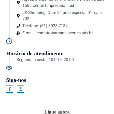
1505 Center Empresarial Led
JK Shopping: Qnm 34 area especial 01- sala
702
Telefone: (61) 3028 7134
E-mail : contato@amanciocortes.adv.br
Horário de atendimento
Segunda a sexta: 10:00 – 20:00
Siga-nos
F
I
a
n
c
s
e
t
b
a
o
g
o
r
Ligue agora
k
a