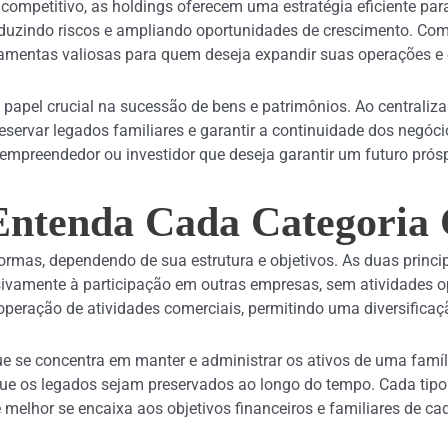
mpetitivo, as holdings oferecem uma estratégia eficiente para
duzindo riscos e ampliando oportunidades de crescimento. Com 
ramentas valiosas para quem deseja expandir suas operações e
l crucial na sucessão de bens e patrimônios. Ao centralizar a 
eservar legados familiares e garantir a continuidade dos negócio
empreendedor ou investidor que deseja garantir um futuro prós
 Entenda Cada Categoria
ormas, dependendo de sua estrutura e objetivos. As duas princi
ivamente à participação em outras empresas, sem atividades ope
eração de atividades comerciais, permitindo uma diversificaçã
que se concentra em manter e administrar os ativos de uma famíl
 que os legados sejam preservados ao longo do tempo. Cada tipo 
 melhor se encaixa aos objetivos financeiros e familiares de c