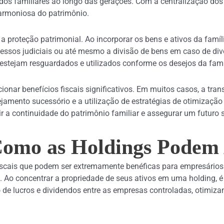
os familiares ao longo das gerações. Com a centralização dos ati
harmoniosa do patrimônio.
a proteção patrimonial. Ao incorporar os bens e ativos da famíl
essos judiciais ou até mesmo a divisão de bens em caso de di
estejam resguardados e utilizados conforme os desejos da famí
onar benefícios fiscais significativos. Em muitos casos, a tran
ejamento sucessório e a utilização de estratégias de otimização 
 a continuidade do patrimônio familiar e assegurar um futuro 
 Como as Holdings Podem
cais que podem ser extremamente benéficas para empresários e
o. Ao concentrar a propriedade de seus ativos em uma holding, 
o de lucros e dividendos entre as empresas controladas, otimiz