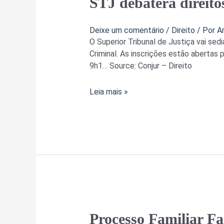
STJ debaterá direito
debaterá
direitos
Deixe um comentário
/
Direito
/ Por
A
humanos
O Superior Tribunal de Justiça vai sed
e
Criminal. As inscrições estão abertas p
política
9h1… Source: Conjur – Direito
criminal
na
Leia mais »
quarta
Processo
Processo Familiar Fam