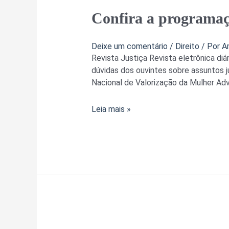
Confira
Confira a programaçã
a
programação
Deixe um comentário
/
Direito
/ Por
A
da
Revista Justiça Revista eletrônica diá
Rádio
dúvidas dos ouvintes sobre assuntos j
Justiça
Nacional de Valorização da Mulher Ad
para
esta
Leia mais »
segunda-
feira
(9)