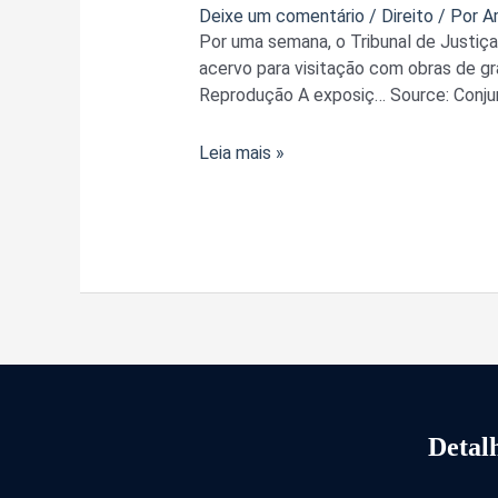
vez,
Deixe um comentário
/
Direito
/ Por
A
TJ-
Por uma semana, o Tribunal de Justiça 
DF
acervo para visitação com obras de gr
abre
Reprodução A exposiç… Source: Conjur
acervo
de
Leia mais »
obras
de
arte
ao
público
Detalh