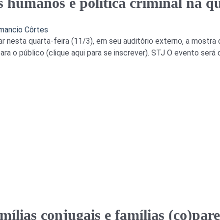
s humanos e política criminal na q
mancio Côrtes
iar nesta quarta-feira (11/3), em seu auditório externo, a mostra
ara o público (clique aqui para se inscrever). STJ O evento será d
ílias conjugais e famílias (co)pare