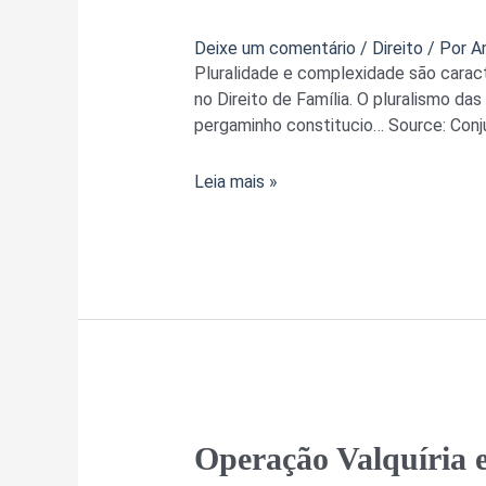
Familiar
Famílias
Deixe um comentário
/
Direito
/ Por
A
conjugais
Pluralidade e complexidade são caract
e
no Direito de Família. O pluralismo das
famílias
pergaminho constitucio… Source: Conju
(co)parentais
Leia mais »
Operação
Operação Valquíria e r
Valquíria