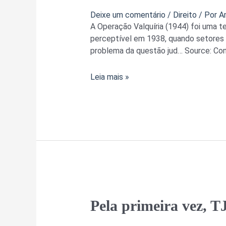
e
Deixe um comentário
/
Direito
/ Por
A
relações
A Operação Valquíria (1944) foi uma t
entre
perceptível em 1938, quando setores m
direito,
problema da questão jud… Source: Conj
política
e
Leia mais »
história
Pela
Pela primeira vez, T
primeira