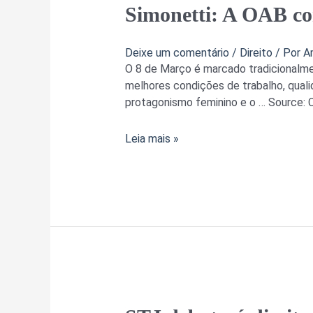
Simonetti:
Simonetti: A OAB com
A
OAB
Deixe um comentário
/
Direito
/ Por
A
como
O 8 de Março é marcado tradicionalme
instrumento
melhores condições de trabalho, quali
de
protagonismo feminino e o … Source: C
defesa,
igualdade
Leia mais »
e
respeito
STJ