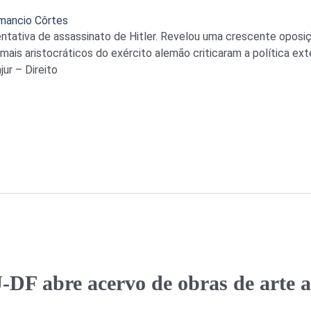
mancio Côrtes
entativa de assassinato de Hitler. Revelou uma crescente oposiçã
ais aristocráticos do exército alemão criticaram a política ex
ur – Direito
J-DF abre acervo de obras de arte 