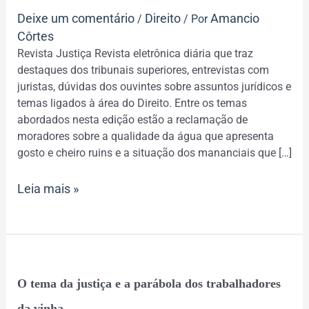
Rádio
Deixe um comentário
Direito
Amancio
/
/ Por
Justiça
Côrtes
para
Revista Justiça Revista eletrônica diária que traz
segunda-
destaques dos tribunais superiores, entrevistas com
feira
juristas, dúvidas dos ouvintes sobre assuntos jurídicos e
(13)
temas ligados à área do Direito. Entre os temas
abordados nesta edição estão a reclamação de
moradores sobre a qualidade da água que apresenta
gosto e cheiro ruins e a situação dos mananciais que […]
Leia mais »
O
O tema da justiça e a parábola dos trabalhadores
tema
da
da vinha