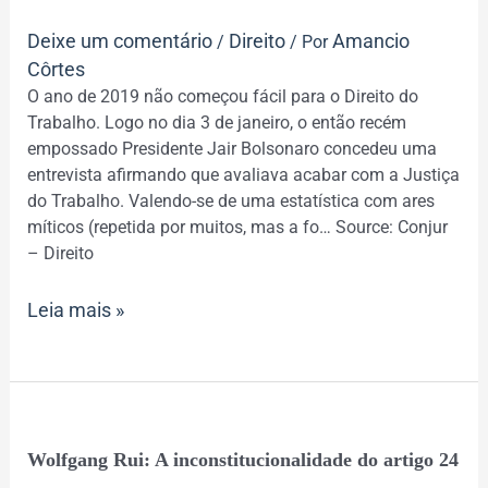
trabalho:
Deixe um comentário
Direito
Amancio
/
/ Por
"As
Côrtes
mais
O ano de 2019 não começou fácil para o Direito do
tocadas
Trabalho. Logo no dia 3 de janeiro, o então recém
em
empossado Presidente Jair Bolsonaro concedeu uma
2019"
entrevista afirmando que avaliava acabar com a Justiça
do Trabalho. Valendo-se de uma estatística com ares
míticos (repetida por muitos, mas a fo… Source: Conjur
– Direito
Leia mais »
Wolfgang
Wolfgang Rui: A inconstitucionalidade do artigo 24
Rui: