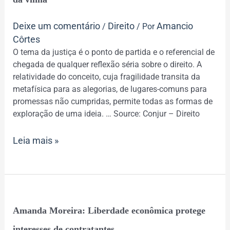
justiça
e
Deixe um comentário
Direito
Amancio
/
/ Por
a
Côrtes
parábola
O tema da justiça é o ponto de partida e o referencial de
dos
chegada de qualquer reflexão séria sobre o direito. A
trabalhadores
relatividade do conceito, cuja fragilidade transita da
da
metafísica para as alegorias, de lugares-comuns para
vinha
promessas não cumpridas, permite todas as formas de
exploração de uma ideia. … Source: Conjur – Direito
Leia mais »
Amanda
Amanda Moreira: Liberdade econômica protege
Moreira:
Liberdade
interesses de contratantes