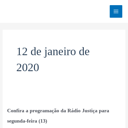
Ir
MAI
para
o
MEN
conteúdo
12 de janeiro de
2020
Confira
Confira a programação da Rádio Justiça para
a
programação
segunda-feira (13)
da