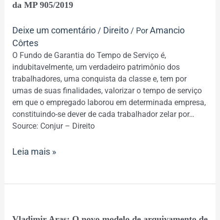
A
da MP 905/2019
inconstitucionalidade
do
Deixe um comentário
Direito
Amancio
/
/ Por
artigo
Côrtes
24
O Fundo de Garantia do Tempo de Serviço é,
da
indubitavelmente, um verdadeiro patrimônio dos
MP
trabalhadores, uma conquista da classe e, tem por
905/2019
umas de suas finalidades, valorizar o tempo de serviço
em que o empregado laborou em determinada empresa,
constituindo-se dever de cada trabalhador zelar por…
Source: Conjur – Direito
Leia mais »
Vladimir
Vladimir Aras: O novo modelo de arquivamento de