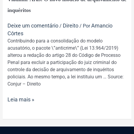
Aras:
O
inquéritos
novo
modelo
Deixe um comentário
Direito
Amancio
/
/ Por
de
Côrtes
arquivamento
Contribuindo para a consolidação do modelo
de
acusatório, o pacote \”anticrime\” (Lei 13.964/2019)
inquéritos
alterou a redação do artigo 28 do Código de Processo
Penal para excluir a participação do juiz criminal do
controle da decisão de arquivamento de inquéritos
policiais. Ao mesmo tempo, a lei instituiu um … Source:
Conjur – Direito
Leia mais »