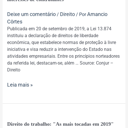
econômica
protege
Deixe um comentário
Direito
Amancio
/
/ Por
interesses
Côrtes
de
Publicada em 20 de setembro de 2019, a Lei 13.874
contratantes
instituiu a declaração de direitos de liberdade
econômica, que estabelece normas de proteção à livre
iniciativa e visa reduzir a intervenção do Estado nas
atividades empresariais. Entre os princípios norteadores
da referida lei, destacam-se, além … Source: Conjur –
Direito
Leia mais »
Direito
Direito do trabalho: "As mais tocadas em 2019"
do