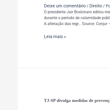
suspensão
Deixe um comentário
Direito
/
/ P
de
O presidente Jair Boslonaro editou me
contrato
durante o período de calamidade públi
de
A alteração das regr… Source: Conjur –
trabalho
e
Leia mais »
salários
TJ-
TJ-SP divulga medidas de prevençã
SP
divulga