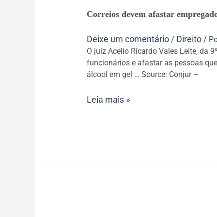
Correios
Correios devem afastar empregado
devem
afastar
Deixe um comentário
Direito
/
/ P
empregados
O juiz Acelio Ricardo Vales Leite, da 
no
funcionários e afastar as pessoas que 
grupo
álcool em gel … Source: Conjur –
de
risco
Leia mais »
da
Covid-
19