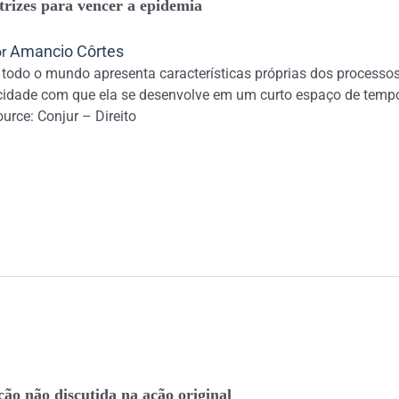
etrizes para vencer a epidemia
Amancio Côrtes
or
odo o mundo apresenta características próprias dos processos 
ocidade com que ela se desenvolve em um curto espaço de temp
urce: Conjur – Direito
ção não discutida na ação original