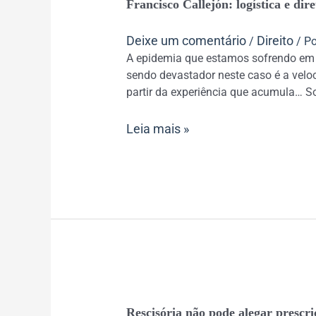
Francisco Callejón: logística e dir
Callejón:
logística
Deixe um comentário
Direito
/
/ P
e
A epidemia que estamos sofrendo em t
diretrizes
sendo devastador neste caso é a vel
para
partir da experiência que acumula… So
vencer
a
Leia mais »
epidemia
Rescisória
Rescisória não pode alegar prescri