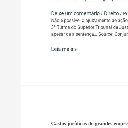
não
pode
Deixe um comentário
Direito
/
/ P
alegar
Não é possível o ajuizamento de ação 
prescrição
3ª Turma do Superior Tribunal de Justi
não
apesar de a sentença… Source: Conjur 
discutida
na
Leia mais »
ação
original
Gastos
Gastos jurídicos de grandes empr
jurídicos