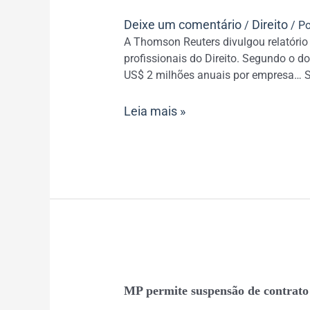
de
Deixe um comentário
Direito
/
/ P
grandes
A Thomson Reuters divulgou relatório
empresas
profissionais do Direito. Segundo o 
aumentam
US$ 2 milhões anuais por empresa… So
8%
no
Leia mais »
país
MP
MP permite suspensão de contrato 
permite