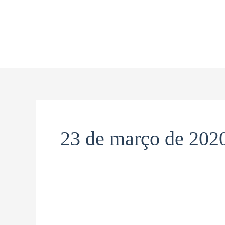
Ir
Paginação
para
de
o
post
conteúdo
23 de março de 202