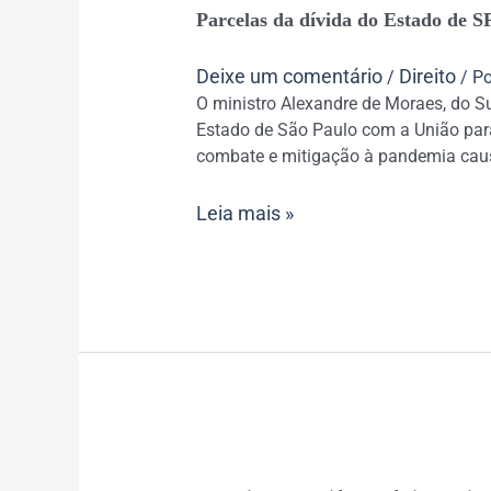
Parcelas
Parcelas da dívida do Estado de 
da
dívida
Deixe um comentário
Direito
/
/ P
do
O ministro Alexandre de Moraes, do S
Estado
Estado de São Paulo com a União para
de
combate e mitigação à pandemia caus
SP
com
Leia mais »
a
União
devem
ser
usadas
no
combate
à
Covid-
19
Francisco