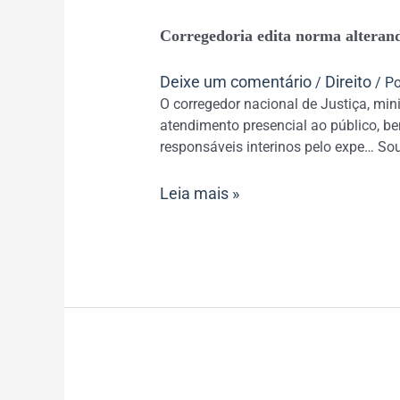
Corregedoria
Corregedoria edita norma alteran
edita
norma
Deixe um comentário
Direito
/
/ P
alterando
O corregedor nacional de Justiça, min
atendimentos
atendimento presencial ao público, be
em
responsáveis interinos pelo expe… Sou
cartórios
Leia mais »