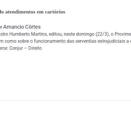
do atendimentos em cartórios
Amancio Côrtes
or
istro Humberto Martins, editou, neste domingo (22/3), o Provime
m como sobre o funcionamento das serventias extrajudiciais a c
rce: Conjur – Direito