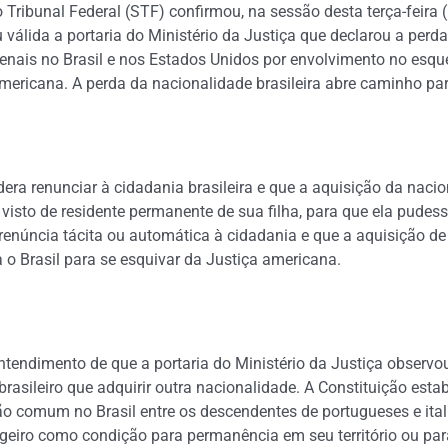
ribunal Federal (STF) confirmou, na sessão desta terça-feira 
ida a portaria do Ministério da Justiça que declarou a perda 
penais no Brasil e nos Estados Unidos por envolvimento no esq
americana. A perda da nacionalidade brasileira abre caminho pa
era renunciar à cidadania brasileira e que a aquisição da nacio
 visto de residente permanente de sua filha, para que ela pude
núncia tácita ou automática à cidadania e que a aquisição de
o Brasil para se esquivar da Justiça americana.
endimento de que a portaria do Ministério da Justiça observou 
 brasileiro que adquirir outra nacionalidade. A Constituição es
ação comum no Brasil entre os descendentes de portugueses e it
geiro como condição para permanência em seu território ou para o