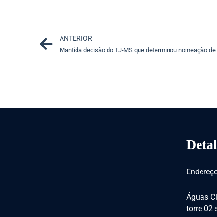
Prev
ANTERIOR
Detal
Endereço
Águas Cl
torre 02