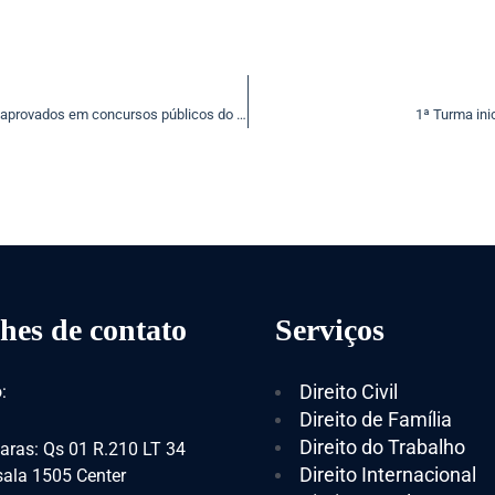
Mantida decisão do TJ-MS que determinou nomeação de aprovados em concursos públicos do estado
1ª Turma ini
hes de contato
Serviços
Direito Civil
:
Direito de Família
Direito do Trabalho
aras: Qs 01 R.210 LT 34
Direito Internacional
 sala 1505 Center