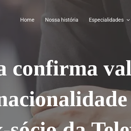
Home
Nossa história
Especialidades
a confirma val
nacionalidade 
x-sócio da Tele