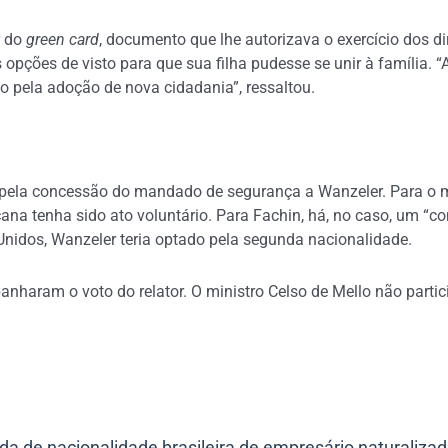
r do
green card
, documento que lhe autorizava o exercício dos di
 opções de visto para que sua filha pudesse se unir à família.
o pela adoção de nova cidadania”, ressaltou.
u pela concessão do mandado de segurança a Wanzeler. Para o mi
ana tenha sido ato voluntário. Para Fachin, há, no caso, um “con
Unidos, Wanzeler teria optado pela segunda nacionalidade.
haram o voto do relator. O ministro Celso de Mello não partic
da de nacionalidade brasileira de empresário naturaliza