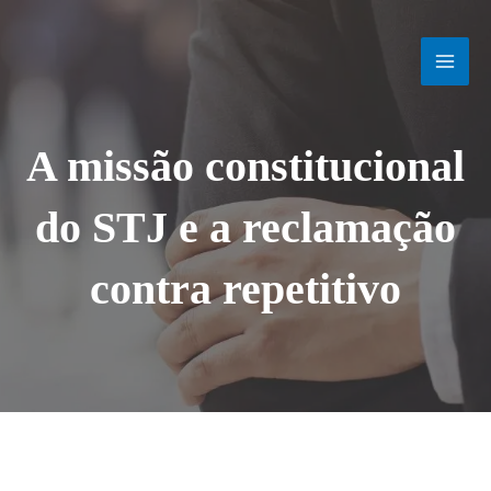
Ir
MAI
para
o
MEN
conteúdo
A missão constitucional
do STJ e a reclamação
contra repetitivo