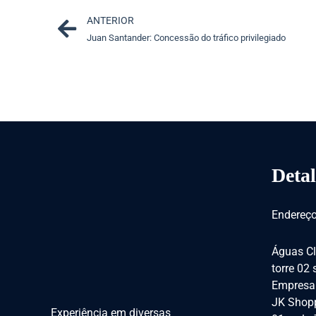
Prev
ANTERIOR
Juan Santander: Concessão do tráfico privilegiado
Detal
Endereço
Águas Cl
torre 02
Empresar
JK Shopp
Experiência em diversas