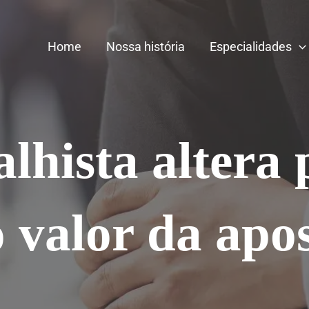
Home
Nossa história
Especialidades
lhista altera
o valor da apo