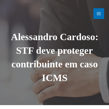
Ir
MAI
para
o
MEN
conteúdo
Alessandro Cardoso:
STF deve proteger
contribuinte em caso
ICMS