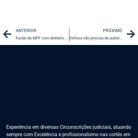
Prev
ANTERIOR
PRÓXIMO
Fundo do MPF com dinheiro da Petrobras foi revelado em março
Defesa não precisa de autorização para gravar promotor no júri
Experiência em diversas Circunscrições judiciais, atuando
sempre com Excelência e profissionalismo nas cortês em