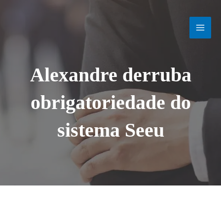
Ir
MAI
para
o
MEN
conteúdo
Alexandre derruba
obrigatoriedade do
sistema Seeu