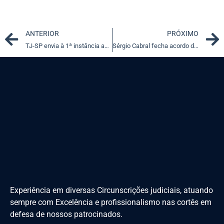
Prev
ANTERIOR
PRÓXIMO
TJ-SP envia à 1ª instância ação de perda de cargo contra promotor
Sérgio Cabral fecha acordo de delação premiada com a PF
Experiência em diversas Circunscrições judiciais, atuando
sempre com Excelência e profissionalismo nas cortês em
defesa de nossos patrocinados.