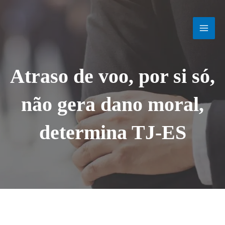
Ir
MAI
para
o
MEN
conteúdo
Atraso de voo, por si só,
não gera dano moral,
determina TJ-ES