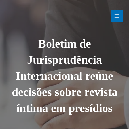
Ir
MAI
para
o
MEN
conteúdo
Boletim de
Jurisprudência
Internacional reúne
decisões sobre revista
íntima em presídios