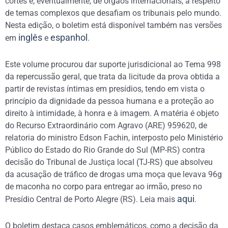
cortes e, eventualmente, de órgãos internacionais, a respeito
de temas complexos que desafiam os tribunais pelo mundo.
Nesta edição, o boletim está disponível também nas versões
inglês
espanhol
em
e
.
Este volume procurou dar suporte jurisdicional ao Tema 998
da repercussão geral, que trata da licitude da prova obtida a
partir de revistas íntimas em presídios, tendo em vista o
princípio da dignidade da pessoa humana e a proteção ao
direito à intimidade, à honra e à imagem. A matéria é objeto
do Recurso Extraordinário com Agravo (ARE) 959620, de
relatoria do ministro Edson Fachin, interposto pelo Ministério
Público do Estado do Rio Grande do Sul (MP-RS) contra
decisão do Tribunal de Justiça local (TJ-RS) que absolveu
da acusação de tráfico de drogas uma moça que levava 96g
de maconha no corpo para entregar ao irmão, preso no
aqui
Presídio Central de Porto Alegre (RS). Leia mais
.
O boletim destaca casos emblemáticos, como a decisão da