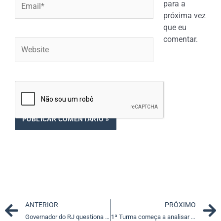
para a
próxima vez
que eu
comentar.
Website
Prev
ANTERIOR
PRÓXIMO
Governador do RJ questiona obrigação legal de destinar recursos dos royalties petróleo à saúde e à educação
1ª Turma começa a analisar recurso contra decisão do júri que absolve réu contra provas dos autos