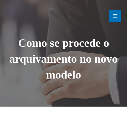
Ir
MAI
para
o
MEN
conteúdo
Como se procede o
arquivamento no novo
modelo