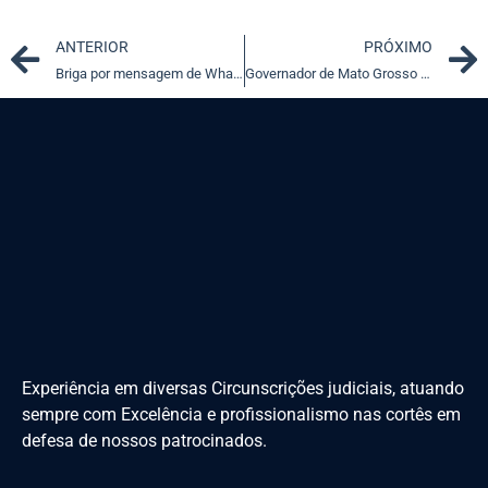
Prev
ANTERIOR
PRÓXIMO
Briga por mensagem de WhatsApp não gera indenização
Governador de Mato Grosso pede nomeação interina para vaga de senadora cassada
Experiência em diversas Circunscrições judiciais, atuando
sempre com Excelência e profissionalismo nas cortês em
defesa de nossos patrocinados.