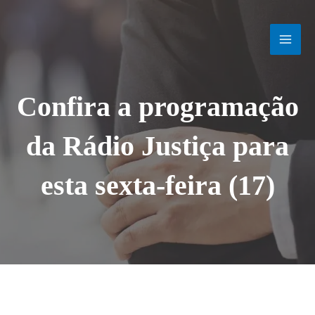
Ir
MAI
para
o
MEN
conteúdo
Confira a programação
da Rádio Justiça para
esta sexta-feira (17)