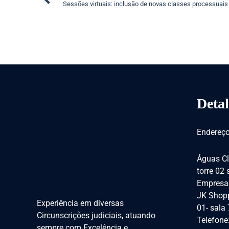
Sessões virtuais: inclusão de novas classes processuais 
Detal
Endereço
Águas Cl
torre 02
Empresar
JK Shopp
Experiência em diversas
01- sala
Circunscrições judiciais, atuando
Telefone
sempre com Excelência e