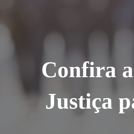
Ir
para
o
conteúdo
Confira 
Justiça p