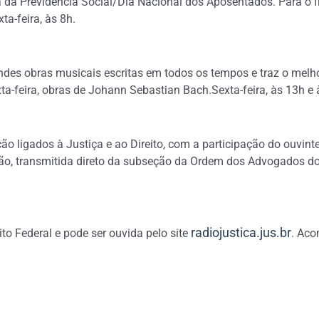
da Previdência Social/Dia Nacional dos Aposentados. Para o f
a-feira, às 8h.
des obras musicais escritas em todos os tempos e traz o melh
ta-feira, obras de Johann Sebastian Bach.Sexta-feira, às 13h e 
o ligados à Justiça e ao Direito, com a participação do ouvinte
ição, transmitida direto da subseção da Ordem dos Advogados do 
radiojustica.jus.br
to Federal e pode ser ouvida pelo site
. Aco