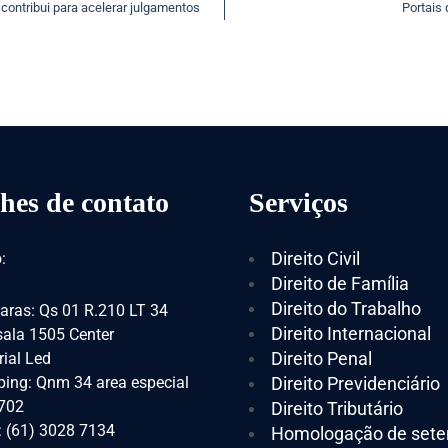
contribui para acelerar julgamentos
Portais 
hes de contato
Serviços
Direito Civil
:
Direito de Família
Direito do Trabalho
aras: Qs 01 R.210 LT 34
Direito Internacional
 sala 1505 Center
Direito Penal
ial Led
ing: Qnm 34 area especial
Direito Previdenciário
 702
Direito Tributário
: (61) 3028 7134
Homologação de sete