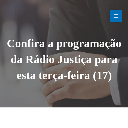
Ir
MAI
para
o
MEN
conteúdo
Confira a programação
da Rádio Justiça para
esta terça-feira (17)