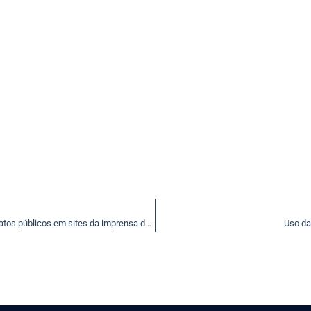
Partido contesta lei que permite publicação eletrônica de atos públicos em sites da imprensa de SC
Uso da