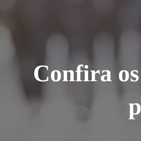
Ir
para
o
conteúdo
Confira os
p