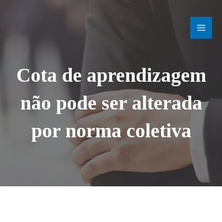
Ir
MAI
para
o
MEN
conteúdo
Cota de aprendizagem
não pode ser alterada
por norma coletiva