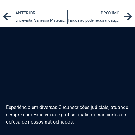
Prev
ANTERIOR
PRÓXIMO
Entrevista: Vanessa Mateus, presidente eleita da Apamagis
Fisco não pode recusar caução de imóvel que supera a dívida
Experiência em diversas Circunscrições judiciais, atuando
sempre com Excelência e profissionalismo nas cortês em
defesa de nossos patrocinados.