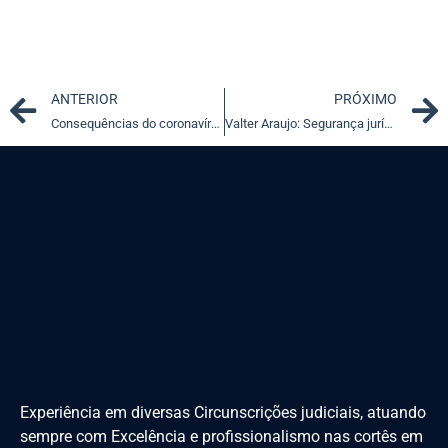
Prev
ANTERIOR
PRÓXIMO
Consequências do coronavírus no Judiciário foram destaque na semana
Valter Araujo: Segurança jurídica diante de atos administrativos ilegais
Experiência em diversas Circunscrições judiciais, atuando
sempre com Excelência e profissionalismo nas cortês em