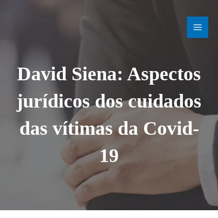
Ir
MAI
para
o
MEN
conteúdo
David Siena: Aspectos
jurídicos dos cuidados
das vítimas da Covid-
19