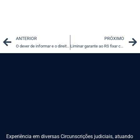
Prev
ANTERIOR
PRÓXIMO
O dever de informar e o direito à informação
Liminar garante ao RS fixar contribuição previdenciária de militares
Experiência em diversas Circunscrições judiciais, atuando