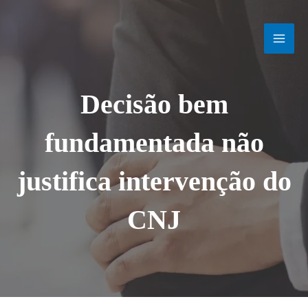
Ir
MAI
para
o
MEN
conteúdo
Decisão bem
fundamentada não
justifica intervenção do
CNJ