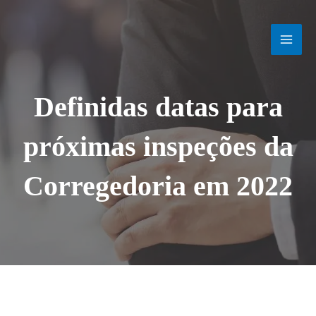
Ir
MAI
para
o
MEN
conteúdo
Definidas datas para
próximas inspeções da
Corregedoria em 2022