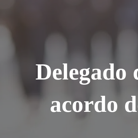
Ir
para
o
conteúdo
Delegado d
acordo d