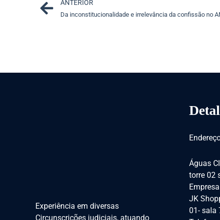
Prev
ANTERIOR
Da inconstitucionalidade e irrelevância da confissão no 
Detal
Endereço
Águas Cl
torre 02
Empresar
JK Shopp
Experiência em diversas
01- sala
Circunscrições judiciais, atuando