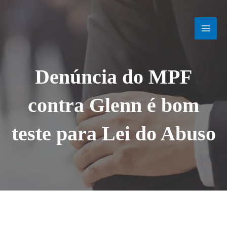
Ir
MAI
para
o
MEN
conteúdo
Denúncia do MPF
contra Glenn é bom
teste para Lei do Abuso