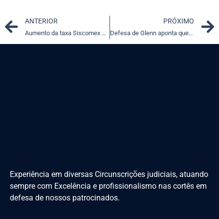
Prev
ANTERIOR
PRÓXIMO
Aumento da taxa Siscomex por ato infralegal é inconstitucional
Defesa de Glenn aponta que denúncia ignorou inquérito e STF
Experiência em diversas Circunscrições judiciais, atuando
sempre com Excelência e profissionalismo nas cortês em
defesa de nossos patrocinados.