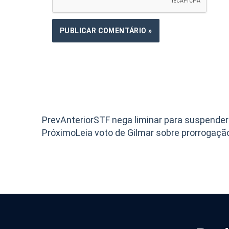
Prev
Anterior
STF nega liminar para suspende
Próximo
Leia voto de Gilmar sobre prorrogaçã