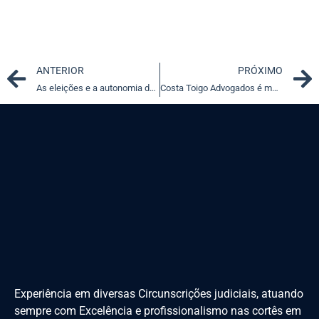
Prev
ANTERIOR
PRÓXIMO
As eleições e a autonomia das universidades federais
Costa Toigo Advogados é mais um parceiro da ConJur
Experiência em diversas Circunscrições judiciais, atuando
sempre com Excelência e profissionalismo nas cortês em