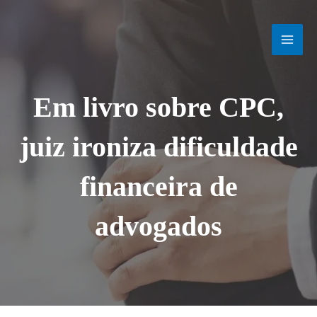
Ir
MAI
para
o
MEN
conteúdo
Em livro sobre CPC,
juiz ironiza dificuldade
financeira de
advogados