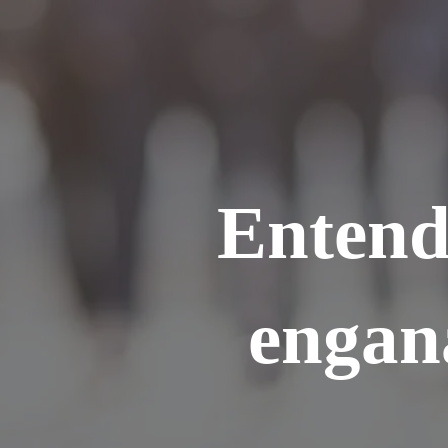
Ir
para
o
conteúdo
Entend
engan