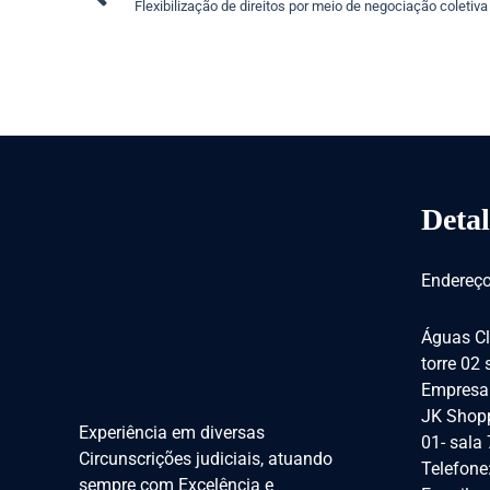
Flexibilização de direitos por meio de negociação coletiva
Detal
Endereço
Águas Cl
torre 02
Empresar
JK Shopp
Experiência em diversas
01- sala
Circunscrições judiciais, atuando
Telefone
sempre com Excelência e