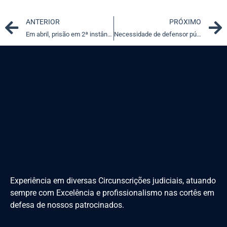
Prev
ANTERIOR
PRÓXIMO
Em abril, prisão em 2ª instância dominou o debate nacional
Necessidade de defensor público ter inscrição na OAB é matéria com repercussão geral
Experiência em diversas Circunscrições judiciais, atuando
sempre com Excelência e profissionalismo nas cortês em
defesa de nossos patrocinados.