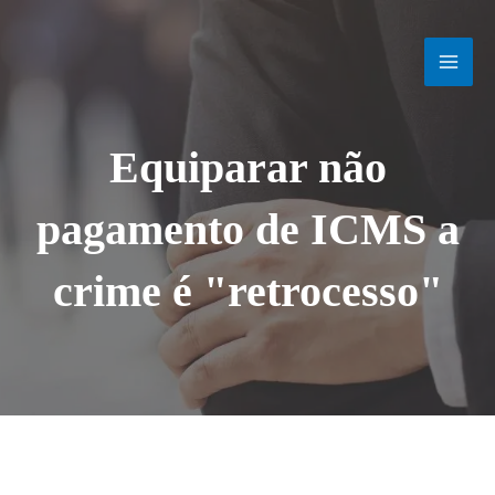
Ir
MAI
para
o
MEN
conteúdo
Equiparar não
pagamento de ICMS a
crime é "retrocesso"