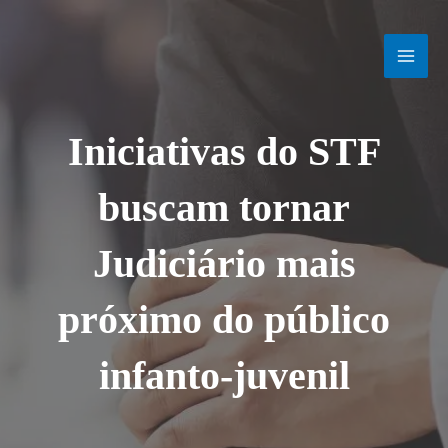
Ir
MAI
para
o
MEN
conteúdo
Iniciativas do STF
buscam tornar
Judiciário mais
próximo do público
infanto-juvenil