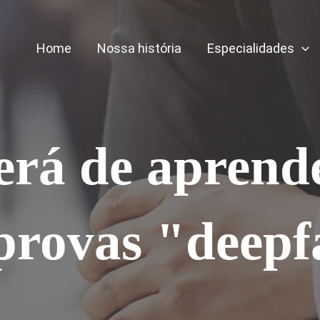
Home
Nossa história
Especialidades
terá de aprende
provas "deepf