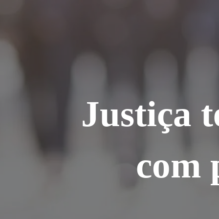
Ir
para
o
conteúdo
Justiça 
com 