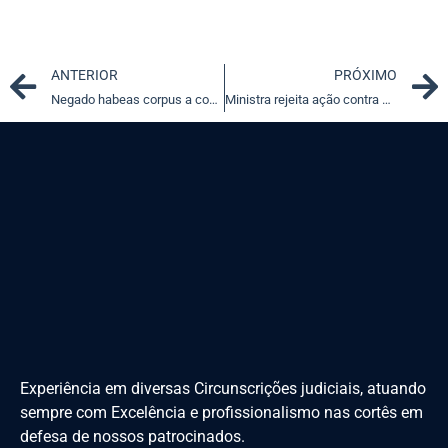
Prev
ANTERIOR
PRÓXIMO
Negado habeas corpus a condenados por explosão de agência do BB em Pernambuco
Ministra rejeita ação contra exigência de estudo de impacto para construções na orla Niterói (RJ)
Experiência em diversas Circunscrições judiciais, atuando
sempre com Excelência e profissionalismo nas cortês em
defesa de nossos patrocinados.