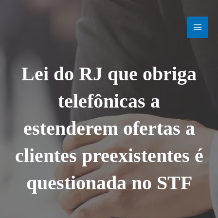
Ir
MAI
para
o
MEN
conteúdo
Lei do RJ que obriga
telefônicas a
estenderem ofertas a
clientes preexistentes é
questionada no STF