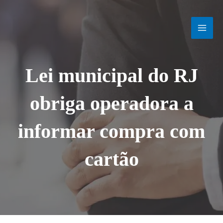
Ir
MAI
para
o
MEN
conteúdo
Lei municipal do RJ
obriga operadora a
informar compra com
cartão