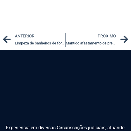
Prev
ANTERIOR
PRÓXIMO
Limpeza de banheiros de fórum gera adicional de insalubridade
Mantido afastamento de prefeito de município da Paraíba
Experiência em diversas Circunscrições judiciais, atuando