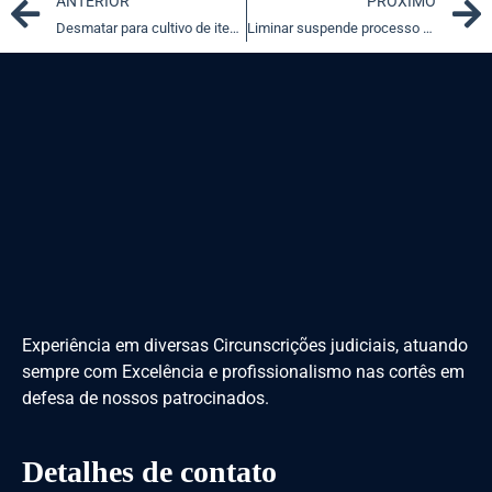
Prev
ANTERIOR
PRÓXIMO
Desmatar para cultivo de itens de subsistência não é crime
Liminar suspende processo sobre correção de depósitos do FGTS em trâmite na Justiça Federal do RS
Experiência em diversas Circunscrições judiciais, atuando
sempre com Excelência e profissionalismo nas cortês em
defesa de nossos patrocinados.
Detalhes de contato