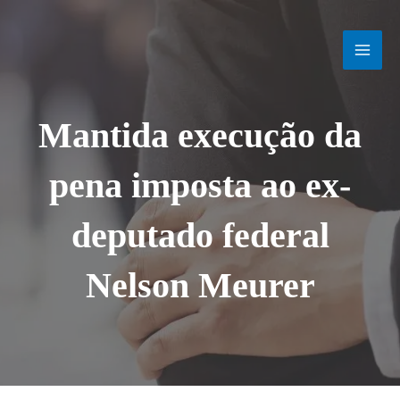
Ir
MAI
para
o
MEN
conteúdo
Mantida execução da
pena imposta ao ex-
deputado federal
Nelson Meurer