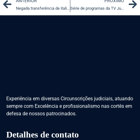
Prev
ANTERIOR
PRÓXIMO
Negada transferência de italiano condenado por tráfico motivada por problemas de saúde
Série de programas da TV Justiça mostra iniciativas do Judiciário para melhorar a vida da população
Experiência em diversas Circunscrições judiciais, atuando
sempre com Excelência e profissionalismo nas cortês em
defesa de nossos patrocinados.
Detalhes de contato