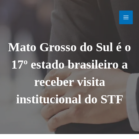
Ir
MAI
para
o
MEN
conteúdo
Mato Grosso do Sul é o
17º estado brasileiro a
receber visita
institucional do STF