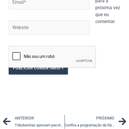
para a
próxima vez
que eu
comentar.
Website
Prev
ANTERIOR
PRÓXIMO
Tributaristas aprovam pacote contra Covid-19 e sugerem ampliação
Confira a programação da Rádio Justiça para esta segunda-feira (23)