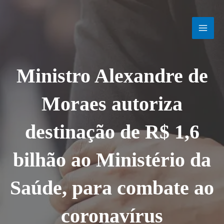
Ir
MAI
para
o
MEN
conteúdo
Ministro Alexandre de
Moraes autoriza
destinação de R$ 1,6
bilhão ao Ministério da
Saúde, para combate ao
coronavírus