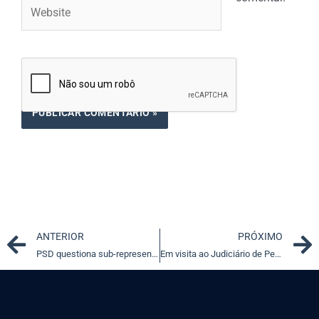
Website
Prev
ANTERIOR
PRÓXIMO
PSD questiona sub-representação de MT no Senado por vacância de cargo de senador
Em visita ao Judiciário de Pernambuco, Dias Toffoli destaca necessidade de integração entre os tribunais