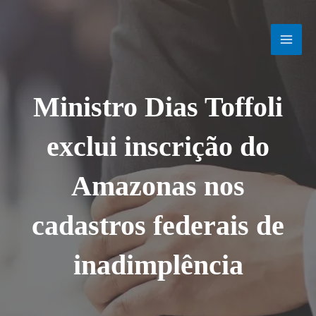
Ir
MAI
para
o
MEN
conteúdo
Ministro Dias Toffoli
exclui inscrição do
Amazonas nos
cadastros federais de
inadimplência