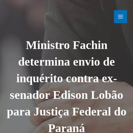
Ir
MAI
para
o
MEN
conteúdo
Ministro Fachin
determina envio de
inquérito contra ex-
senador Edison Lobão
para Justiça Federal do
Paraná