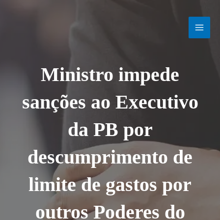
Ir
MAI
para
o
MEN
conteúdo
Ministro impede
sanções ao Executivo
da PB por
descumprimento de
limite de gastos por
outros Poderes do