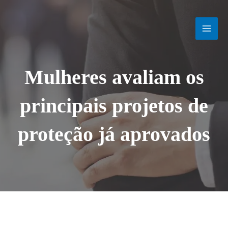
Ir
MAI
para
o
MEN
conteúdo
Mulheres avaliam os
principais projetos de
proteção já aprovados