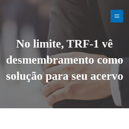
Ir
MAI
para
o
MEN
conteúdo
No limite, TRF-1 vê
desmembramento como
solução para seu acervo