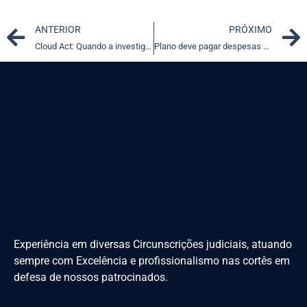
Prev
ANTERIOR
PRÓXIMO
Cloud Act: Quando a investigação se dá nas nuvens americanas
Plano deve pagar despesas hospitalares de acompanhante de idoso
Experiência em diversas Circunscrições judiciais, atuando
sempre com Excelência e profissionalismo nas cortês em
defesa de nossos patrocinados.