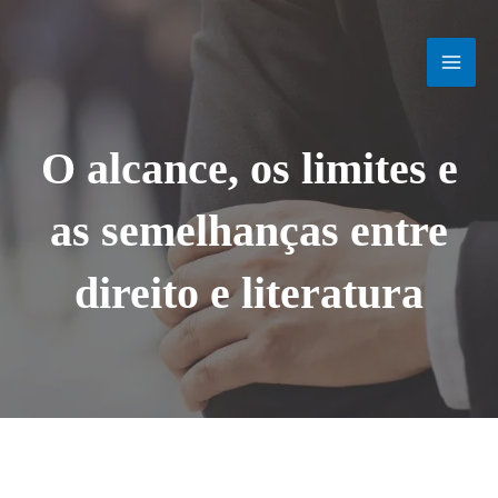
Ir
MAI
para
o
MEN
conteúdo
O alcance, os limites e
as semelhanças entre
direito e literatura