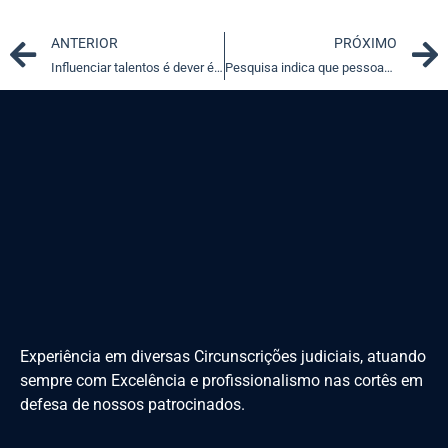
Prev
ANTERIOR
PRÓXIMO
Influenciar talentos é dever ético do profissional do Direito
Pesquisa indica que pessoas tendem a mentir para parecerem honestas
Experiência em diversas Circunscrições judiciais, atuando
sempre com Excelência e profissionalismo nas cortês em
defesa de nossos patrocinados.