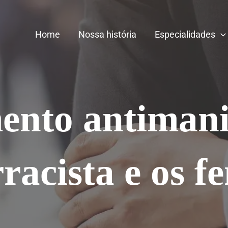
Home
Nossa história
Especialidades
nto antimani
rracista e os 