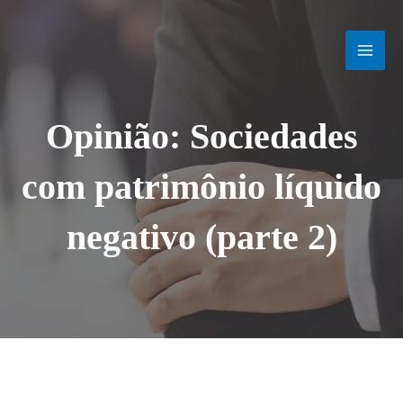
Ir
MAI
para
o
MEN
conteúdo
Opinião: Sociedades
com patrimônio líquido
negativo (parte 2)