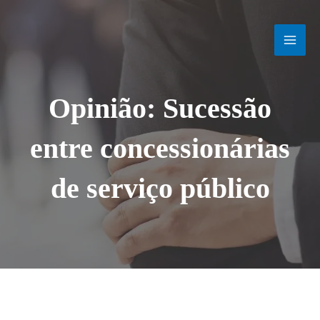
Ir
MAI
para
o
MEN
conteúdo
Opinião: Sucessão
entre concessionárias
de serviço público