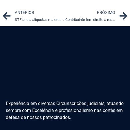
Prev
ANTERIOR
PRÓXIMO
STF anula alíquotas maiores de ICMS para energia e comunicações
Contribuinte tem direito à restituição de IPVA pago indevidamente
Experiência em diversas Circunscrições judiciais, atuando
sempre com Excelência e profissionalismo nas cortês em
defesa de nossos patrocinados.