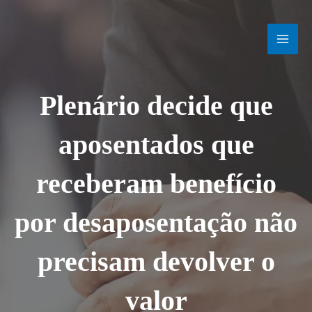
Ir
MAI
para
o
MEN
conteúdo
Plenário decide que
aposentados que
receberam benefício
por desaposentação não
precisam devolver o
valor