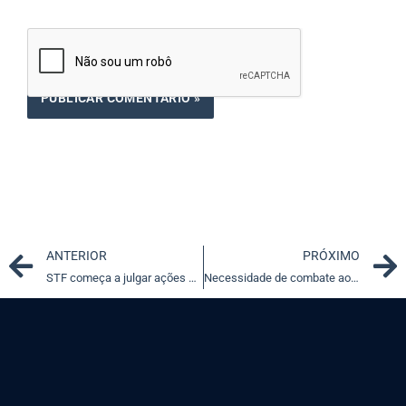
Prev
ANTERIOR
PRÓXIMO
STF começa a julgar ações sobre imunidade tributária na exportação de produtos via trading companies
Necessidade de combate ao assédio moral nos ambientes de trabalho