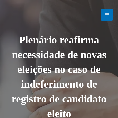
Ir
MAI
para
o
MEN
conteúdo
Plenário reafirma
necessidade de novas
eleições no caso de
indeferimento de
registro de candidato
eleito