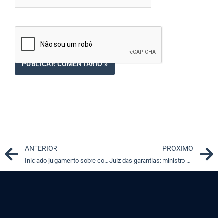
Prev
ANTERIOR
PRÓXIMO
Iniciado julgamento sobre competência para julgar ações de candidatos em processo seletivo contra empresas públicas
Juiz das garantias: ministro Luiz Fux divulga participantes da audiência pública