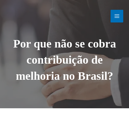
Ir
MAI
para
o
MEN
conteúdo
Por que não se cobra
contribuição de
melhoria no Brasil?