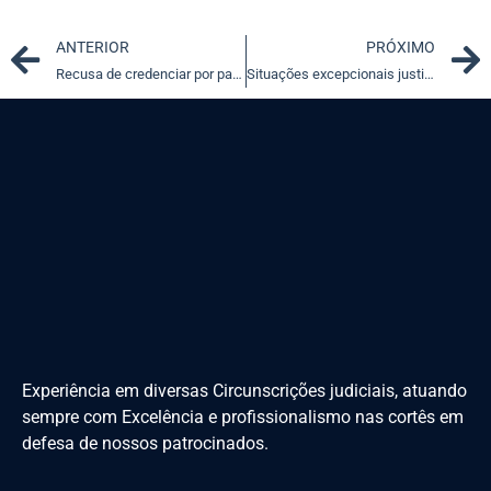
Prev
ANTERIOR
PRÓXIMO
Recusa de credenciar por parte de operadora de planos de saúde
Situações excepcionais justificam adoção de menor pelos avós
Experiência em diversas Circunscrições judiciais, atuando
sempre com Excelência e profissionalismo nas cortês em
defesa de nossos patrocinados.