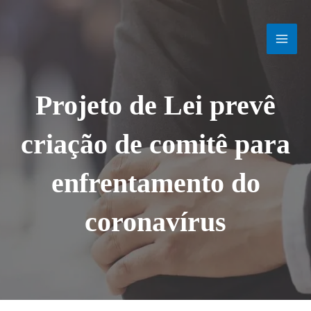
Ir
MAI
para
o
MEN
conteúdo
Projeto de Lei prevê
criação de comitê para
enfrentamento do
coronavírus