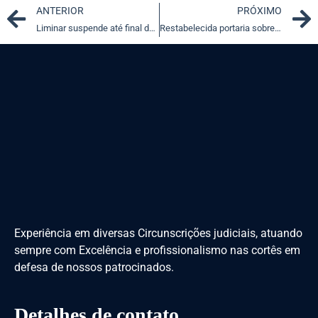
Prev
ANTERIOR
PRÓXIMO
Liminar suspende até final do ano reajuste de tabela de custas processuais em MT
Restabelecida portaria sobre participação da PRF em ações conjuntas nas áreas da União
Experiência em diversas Circunscrições judiciais, atuando
sempre com Excelência e profissionalismo nas cortês em
defesa de nossos patrocinados.
Detalhes de contato