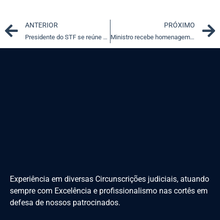
Prev
ANTERIOR
PRÓXIMO
Presidente do STF se reúne com magistrados das Justiças do Trabalho e Federal em Recife (PE)
Ministro recebe homenagem por atuação no caso do bairro Pinheiro (AL)
Experiência em diversas Circunscrições judiciais, atuando
sempre com Excelência e profissionalismo nas cortês em
defesa de nossos patrocinados.