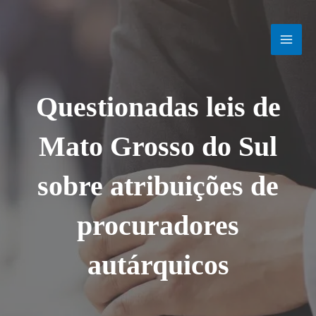
Ir
MAI
para
o
MEN
conteúdo
Questionadas leis de
Mato Grosso do Sul
sobre atribuições de
procuradores
autárquicos