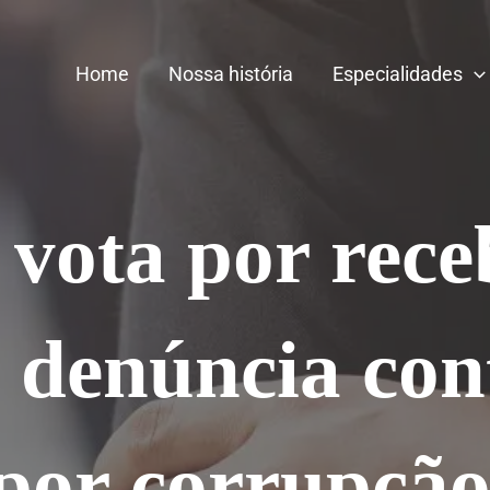
Home
Nossa história
Especialidades
 vota por rec
e denúncia co
 por corrupção