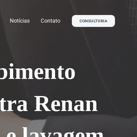
Notícias
Contato
CONSULTORIA
ebimento
ntra Renan
 e lavagem