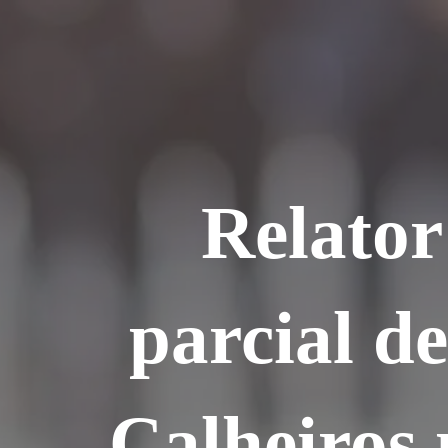
Ir
para
o
conteúdo
Relator
parcial d
Calheiros