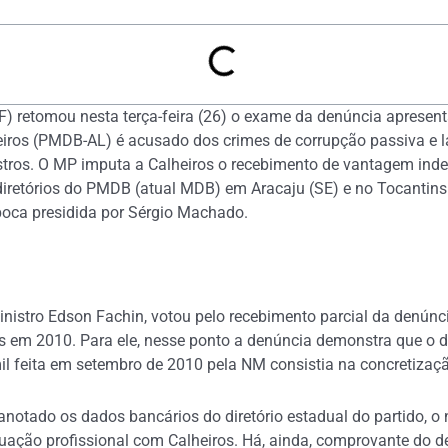
 retomou nesta terça-feira (26) o exame da denúncia apresenta
eiros (PMDB-AL) é acusado dos crimes de corrupção passiva e 
os. O MP imputa a Calheiros o recebimento de vantagem indevi
diretórios do PMDB (atual MDB) em Aracaju (SE) e no Tocantin
poca presidida por Sérgio Machado.
, ministro Edson Fachin, votou pelo recebimento parcial da denún
 em 2010. Para ele, nesse ponto a denúncia demonstra que o d
mil feita em setembro de 2010 pela NM consistia na concretiza
notado os dados bancários do diretório estadual do partido, o
ção profissional com Calheiros. Há, ainda, comprovante do dep