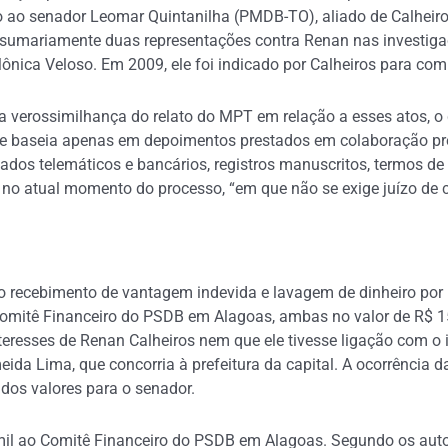
 ao senador Leomar Quintanilha (PMDB-TO), aliado de Calheiro
u sumariamente duas representações contra Renan nas investi
Mônica Veloso. Em 2009, ele foi indicado por Calheiros para com
a verossimilhança do relato do MPT em relação a esses atos, o q
se baseia apenas em depoimentos prestados em colaboração pre
ados telemáticos e bancários, registros manuscritos, termos de
no atual momento do processo, “em que não se exige juízo de c
sto recebimento de vantagem indevida e lavagem de dinheiro p
omitê Financeiro do PSDB em Alagoas, ambas no valor de R$ 15
eresses de Renan Calheiros nem que ele tivesse ligação com o 
da Lima, que concorria à prefeitura da capital. A ocorrência da
 dos valores para o senador.
 ao Comitê Financeiro do PSDB em Alagoas. Segundo os autos, 